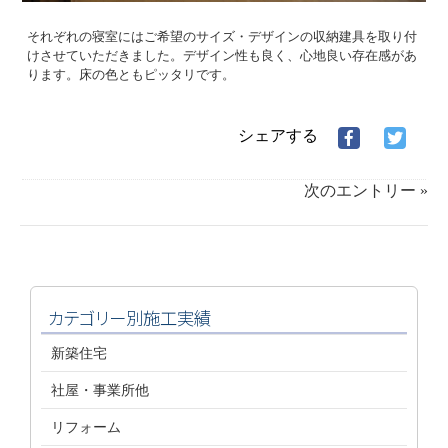
それぞれの寝室にはご希望のサイズ・デザインの収納建具を取り付
けさせていただきました。デザイン性も良く、心地良い存在感があ
ります。床の色ともピッタリです。
シェアする
Facebook
Twitter
で
で
シ
シ
次のエントリー »
ェ
ェ
ア
ア
す
す
る
る
カテゴリー別施工実績
新築住宅
社屋・事業所他
リフォーム