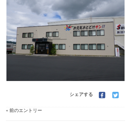
シェアする
Facebook
Twitter
で
で
シ
シ
« 前のエントリー
ェ
ェ
ア
ア
す
す
る
る